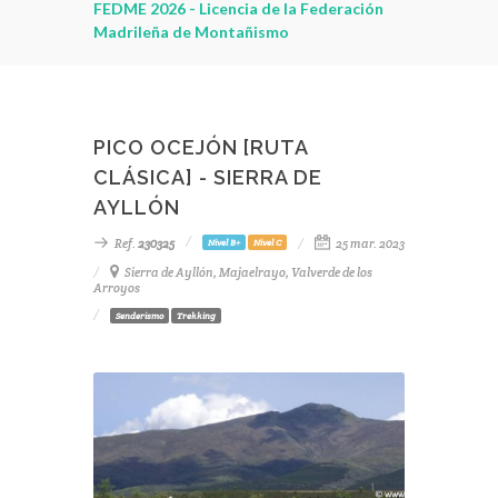
leza
FEDME 2026 - Licencia de la Federación
Madrileña de Montañismo
PICO OCEJÓN [RUTA
CLÁSICA] - SIERRA DE
AYLLÓN
Ref.
230325
25 mar. 2023
Nivel B+
Nivel C
Sierra de Ayllón, Majaelrayo, Valverde de los
Arroyos
Senderismo
Trekking