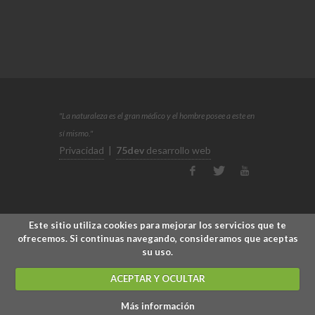
"La naturaleza es el gran médico y el hombre posee a este en
sí mismo."
Privacidad
|
75dev
desarrollo web
Este sitio utiliza cookies para mejorar los servicios que te
ofrecemos. Si continuas navegando, consideramos que aceptas
su uso.
ACEPTAR Y OCULTAR
Más información