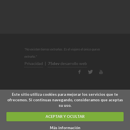
"No existen tierras extrañas. Es el viajero el único que es
extraño."
Privacidad
|
75dev
desarrollo web
Este sitio utiliza cookies para mejorar los servicios que te
ofrecemos. Si continuas navegando, consideramos que aceptas
su uso.
ACEPTAR Y OCULTAR
Más información