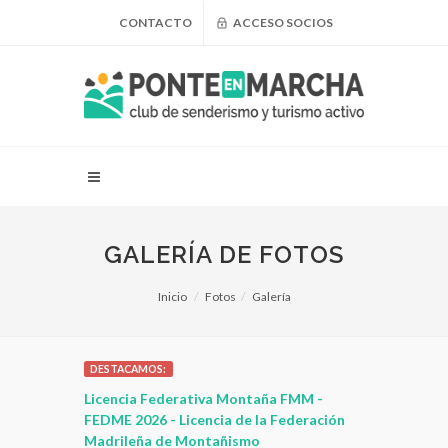
CONTACTO
ACCESO SOCIOS
GALERÍA DE FOTOS
Inicio
Fotos
Galería
DESTACAMOS:
 para
Licencia Federativa Montaña FMM -
¿Puedo adel
leza
FEDME 2026 - Licencia de la Federación
Madrileña de Montañismo