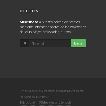
BOLETÍN
Suscríbete
a nuestro boletín de noticias,
mantente informado acerca de las novedades
del club, viajes, actividades, cursos...
Enviar
"Un paisaje se conquista con las suelas del zapato, no con
las ruedas del automóvil. "
Privacidad
|
75dev
desarrollo web